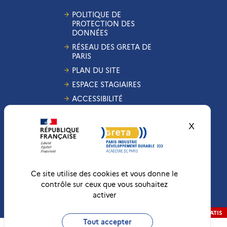
POLITIQUE DE
PROTECTION DES
DONNÉES
RÉSEAU DES GRETA DE
PARIS
PLAN DU SITE
ESPACE STAGIAIRES
ACCESSIBILITÉ
GESTION DES COOKIES
X
Masquer
CONDITIONS
GÉNÉRALES DE VENTE
MENTIONS LÉGALES
RÉCLAMATIONS
Ce site utilise des cookies et vous donne le
contrôle sur ceux que vous souhaitez
activer
Conformité RGAA
Non-conforme
RÉALISATION
STRATIS
Tout accepter