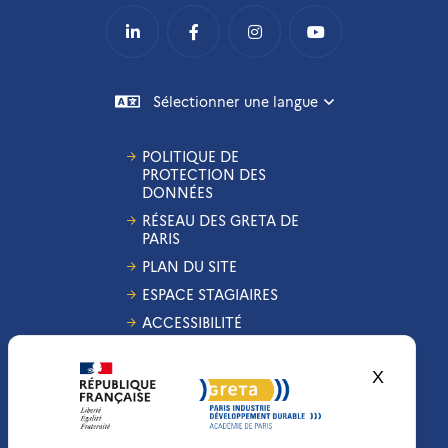
Sélectionner une langue
POLITIQUE DE
PROTECTION DES
DONNÉES
RÉSEAU DES GRETA DE
PARIS
PLAN DU SITE
ESPACE STAGIAIRES
ACCESSIBILITÉ
GESTION DES COOKIES
X
Masquer
CONDITIONS
GÉNÉRALES DE VENTE
MENTIONS LÉGALES