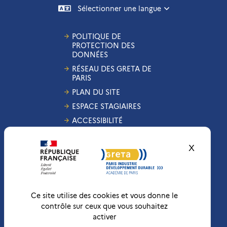
Sélectionner une langue
POLITIQUE DE
PROTECTION DES
DONNÉES
RÉSEAU DES GRETA DE
PARIS
PLAN DU SITE
ESPACE STAGIAIRES
ACCESSIBILITÉ
GESTION DES COOKIES
X
Masquer
CONDITIONS
GÉNÉRALES DE VENTE
MENTIONS LÉGALES
RÉCLAMATIONS
Ce site utilise des cookies et vous donne le
contrôle sur ceux que vous souhaitez
activer
Conformité RGAA
Non-conforme