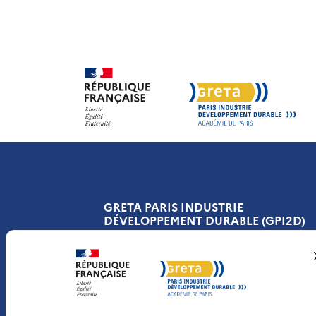
GRETA PARIS INDUSTRIE
DÉVELOPPEMENT DURABLE (GPI2D)
ADRESSE :
134, rue d’Aubervilliers
75019 Paris
FRANCE
HORAIRES :
Lun-Jeu : 9h>12h30 / 13h30>17h