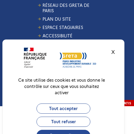
RÉSEAU DES GRETA DE
PARIS
PLAN DU SITE
ESPACE STAGIAIRES
ACCESSIBILITÉ
GESTION DES COOKIES
X
Masquer
CONDITIONS
GÉNÉRALES DE VENTE
MENTIONS LÉGALES
RÉCLAMATIONS
Ce site utilise des cookies et vous donne le
contrôle sur ceux que vous souhaitez
activer
Conformité RGAA
Non-conforme
RÉALISATION
STRATIS
Tout accepter
Tout refuser