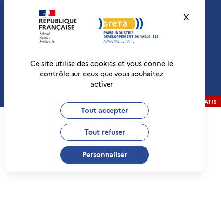
GESTION DES COOKIES
X
Masquer
CONDITIONS
GÉNÉRALES DE VENTE
MENTIONS LÉGALES
RÉCLAMATIONS
Ce site utilise des cookies et vous donne le
contrôle sur ceux que vous souhaitez
activer
Conformité RGAA
Non-conforme
RÉALISATION
STRATIS
Tout accepter
Tout refuser
Personnaliser