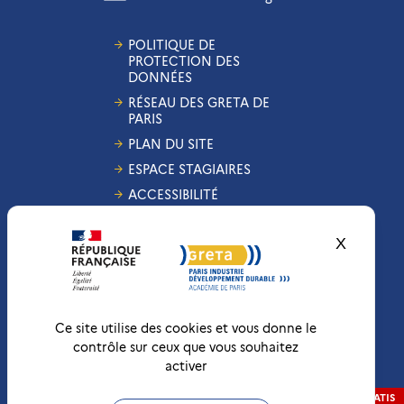
POLITIQUE DE
PROTECTION DES
DONNÉES
RÉSEAU DES GRETA DE
PARIS
PLAN DU SITE
ESPACE STAGIAIRES
ACCESSIBILITÉ
GESTION DES COOKIES
X
Masquer
CONDITIONS
GÉNÉRALES DE VENTE
MENTIONS LÉGALES
RÉCLAMATIONS
Ce site utilise des cookies et vous donne le
contrôle sur ceux que vous souhaitez
activer
Conformité RGAA
Non-conforme
RÉALISATION
STRATIS