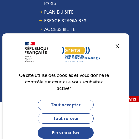
PARIS
PLAN DU SITE
ESPACE STAGIAIRES
ACCESSIBILITÉ
GESTION DES COOKIES
X
Masquer
CONDITIONS
GÉNÉRALES DE VENTE
MENTIONS LÉGALES
RÉCLAMATIONS
Ce site utilise des cookies et vous donne le
contrôle sur ceux que vous souhaitez
activer
Conformité RGAA
Non-conforme
RÉALISATION
STRATIS
Tout accepter
Tout refuser
Personnaliser