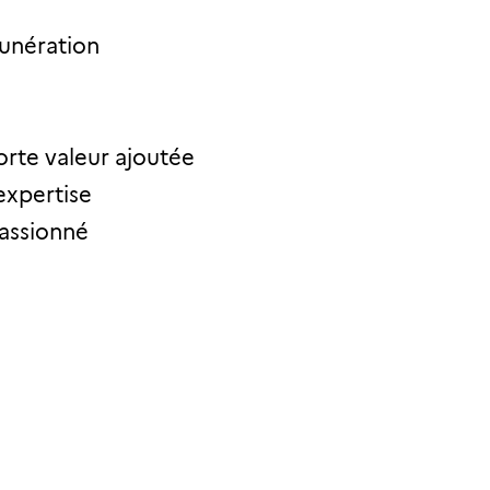
munération
orte valeur ajoutée
expertise
passionné