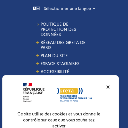
Sélectionner une langue
POLITIQUE DE
PROTECTION DES
DONNÉES
RÉSEAU DES GRETA DE
PARIS
PLAN DU SITE
ESPACE STAGIAIRES
ACCESSIBILITÉ
GESTION DES COOKIES
X
Masquer
CONDITIONS
GÉNÉRALES DE VENTE
MENTIONS LÉGALES
RÉCLAMATIONS
Ce site utilise des cookies et vous donne le
contrôle sur ceux que vous souhaitez
activer
Conformité RGAA