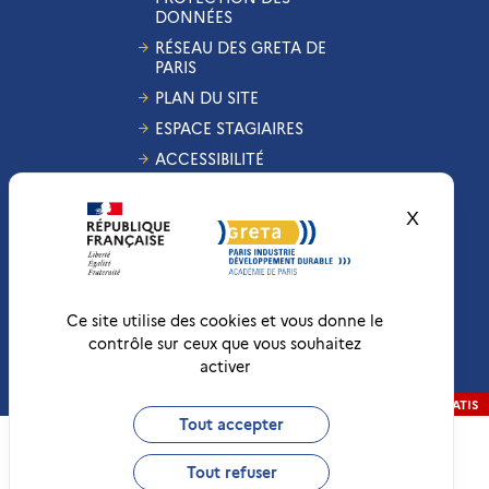
DONNÉES
RÉSEAU DES GRETA DE
PARIS
PLAN DU SITE
ESPACE STAGIAIRES
ACCESSIBILITÉ
GESTION DES COOKIES
X
Masquer
CONDITIONS
GÉNÉRALES DE VENTE
MENTIONS LÉGALES
RÉCLAMATIONS
Ce site utilise des cookies et vous donne le
contrôle sur ceux que vous souhaitez
activer
Conformité RGAA
Non-conforme
RÉALISATION
STRATIS
Tout accepter
Tout refuser