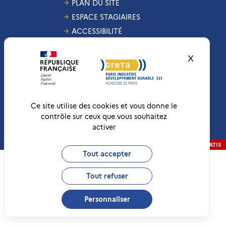
PLAN DU SITE
ESPACE STAGIAIRES
ACCESSIBILITÉ
GESTION DES COOKIES
X
Masquer
CONDITIONS
GÉNÉRALES DE VENTE
MENTIONS LÉGALES
RÉCLAMATIONS
Ce site utilise des cookies et vous donne le
contrôle sur ceux que vous souhaitez
activer
Conformité RGAA
Non-conforme
RÉALISATION
STRATIS
Tout accepter
Tout refuser
Personnaliser