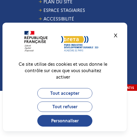
PLAN DU SITE
ESPACE STAGIAIRES
ACCESSIBILITÉ
GESTION DES COOKIES
X
Masquer
CONDITIONS
GÉNÉRALES DE VENTE
MENTIONS LÉGALES
RÉCLAMATIONS
Ce site utilise des cookies et vous donne le
contrôle sur ceux que vous souhaitez
activer
Conformité RGAA
Non-conforme
RÉALISATION
STRATIS
Tout accepter
Tout refuser
Personnaliser