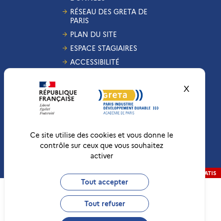
RÉSEAU DES GRETA DE
PARIS
PLAN DU SITE
ESPACE STAGIAIRES
ACCESSIBILITÉ
GESTION DES COOKIES
X
Masquer
CONDITIONS
GÉNÉRALES DE VENTE
MENTIONS LÉGALES
RÉCLAMATIONS
Ce site utilise des cookies et vous donne le
contrôle sur ceux que vous souhaitez
activer
Conformité RGAA
Non-conforme
RÉALISATION
STRATIS
Tout accepter
Tout refuser