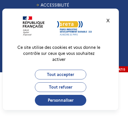
ACCESSIBILITÉ
GESTION DES COOKIES
X
Masquer
CONDITIONS
GÉNÉRALES DE VENTE
MENTIONS LÉGALES
RÉCLAMATIONS
Ce site utilise des cookies et vous donne le
contrôle sur ceux que vous souhaitez
activer
Conformité RGAA
Non-conforme
RÉALISATION
STRATIS
Tout accepter
Tout refuser
Personnaliser